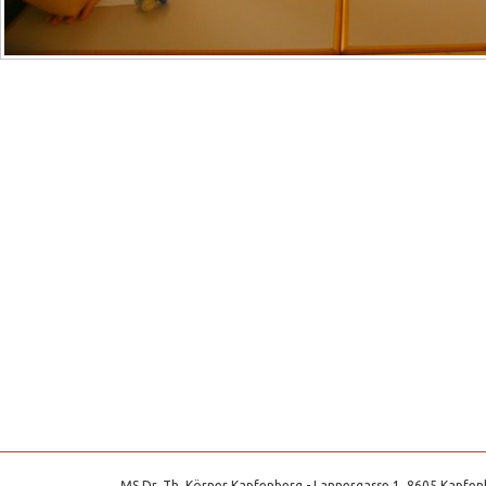
MS Dr. Th. Körner Kapfenberg - Lannergasse 1, 8605 Kapfenb