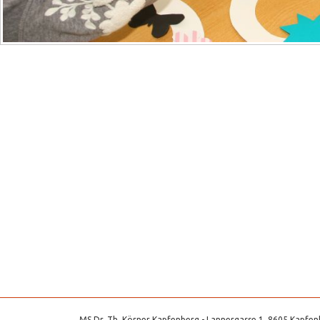
MS Dr. Th. Körner Kapfenberg - Lannergasse 1, 8605 Kapfenb