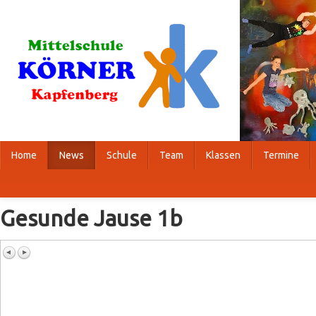
Home
News
Schule
Team
Klassen
Termine
Gesunde Jause 1b