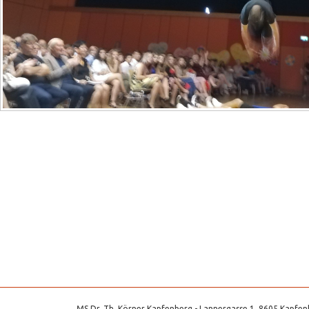
MS Dr. Th. Körner Kapfenberg - Lannergasse 1, 8605 Kapfenb