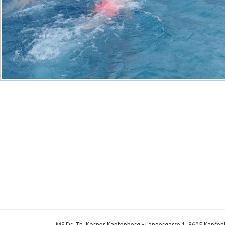
MS Dr. Th. Körner Kapfenberg - Lannergasse 1, 8605 Kapfenb