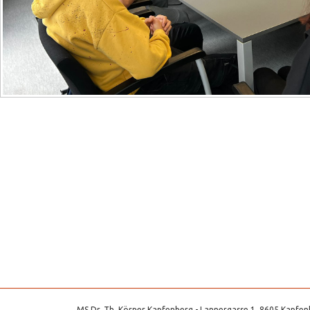
MS Dr. Th. Körner Kapfenberg - Lannergasse 1, 8605 Kapfenb