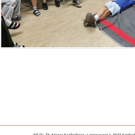
MS Dr. Th. Körner Kapfenberg - Lannergasse 1, 8605 Kapfenb