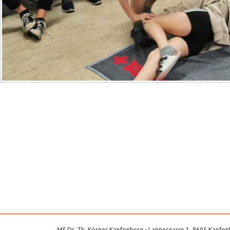
MS Dr. Th. Körner Kapfenberg - Lannergasse 1, 8605 Kapfenb