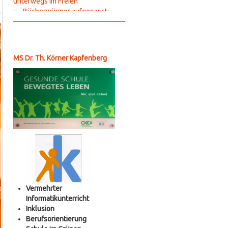
unterwegs im Freien
Bücherwürmer aufgepasst:
Lesung mit Colin Hadler
Ihr seid ERSTKLASSIG: Herzlich
Willkommen an der Dr. Th. Körner
Kapfenberg
MS Dr. Th. Körner Kapfenberg
Abschlussfeier
letzter Unterrichtstag 4a
Erste-Hilfe-Kurs der vierten
Klassen
Wienwoche der vierten Klassen
Brandschutzübung der vierten
Klassen
Straße der Maße
Ausflug Schwerpunkt
Berufsorientierung
Ausflug der vierten Klassen in
die KZ Gedenkstätte Mauthausen
Karrieretag
Vermehrter
Crossfit 2c
Informatikunterricht
Lesung mit Colin Hadler
Inklusion
Girls´ Day der vierten Klassen
Berufsorientierung
Stocksport 3ab