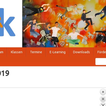
am
Klassen
Termine
E-Learning
Downloads
Förde
019