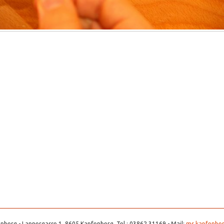
nberg - Lannergasse 1, 8605 Kapfenberg, Tel.: 03862 31169 - Mail:
ms.kapfenber