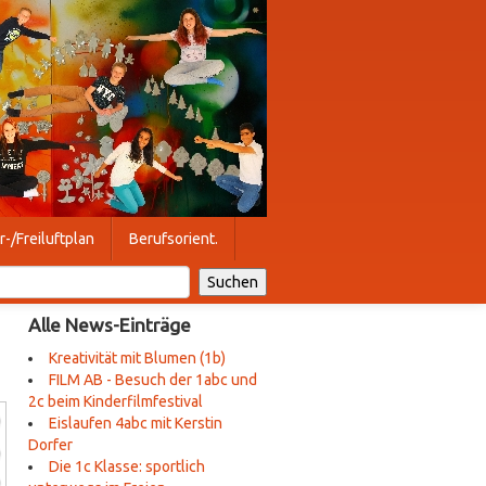
r-/Freiluftplan
Berufsorient.
Alle News-Einträge
Kreativität mit Blumen (1b)
FILM AB - Besuch der 1abc und
2c beim Kinderfilmfestival
Eislaufen 4abc mit Kerstin
Dorfer
Die 1c Klasse: sportlich