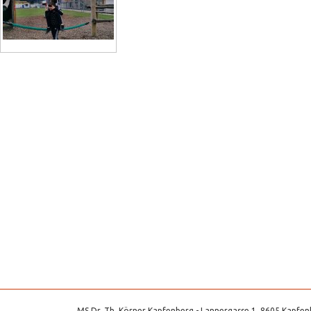
MS Dr. Th. Körner Kapfenberg - Lannergasse 1, 8605 Kapfenb