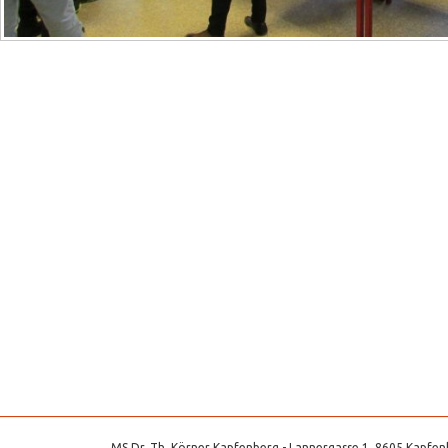
MS Dr. Th. Körner Kapfenberg - Lannergasse 1, 8605 Kapfenb