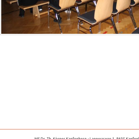
MS Dr. Th. Körner Kapfenberg - Lannergasse 1, 8605 Kapfenb