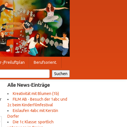
r-/Freiluftplan
Berufsorient.
Alle News-Einträge
Kreativität mit Blumen (1b)
r
FILM AB - Besuch der 1abc und
2c beim Kinderfilmfestival
Eislaufen 4abc mit Kerstin
Dorfer
Die 1c Klasse: sportlich