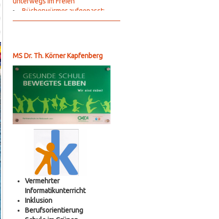
unterwegs im Freien
Bücherwürmer aufgepasst:
Lesung mit Colin Hadler
Ihr seid ERSTKLASSIG: Herzlich
Willkommen an der Dr. Th. Körner
Kapfenberg
MS Dr. Th. Körner Kapfenberg
Abschlussfeier
letzter Unterrichtstag 4a
Erste-Hilfe-Kurs der vierten
Klassen
Wienwoche der vierten Klassen
Brandschutzübung der vierten
Klassen
Straße der Maße
Ausflug Schwerpunkt
Berufsorientierung
Ausflug der vierten Klassen in
die KZ Gedenkstätte Mauthausen
Karrieretag
Vermehrter
Crossfit 2c
Informatikunterricht
Lesung mit Colin Hadler
Inklusion
Girls´ Day der vierten Klassen
Berufsorientierung
Stocksport 3ab