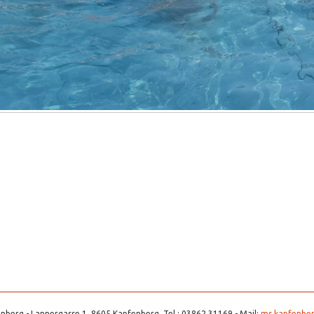
nberg - Lannergasse 1, 8605 Kapfenberg, Tel.: 03862 31169 - Mail:
ms.kapfenber