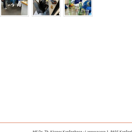
MS Dr. Th. Körner Kapfenberg - Lannergasse 1, 8605 Kapfenb