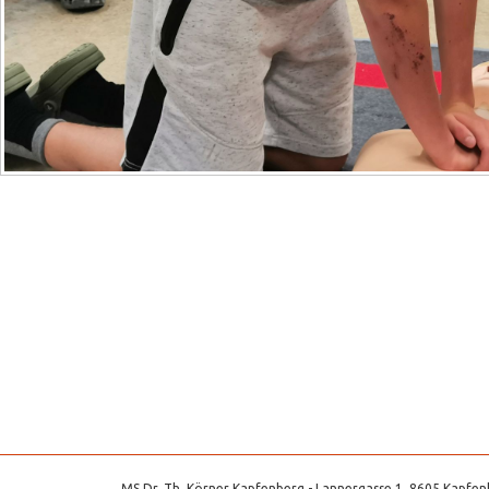
MS Dr. Th. Körner Kapfenberg - Lannergasse 1, 8605 Kapfenb